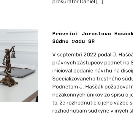
prokurátor Daniel […]
Právnici Jaroslava Haščá
Súdnu radu SR
V septembri 2022 podal J. Haščá
právnych zástupcov podnet na 
inicioval podanie návrhu na disc
Špecializovaného trestného súdu
Podnetom J. Haščák požadoval n
nezákonných únikov zo spisu o j
to, že rozhodnutie o jeho väzbe
rozhodnutiam sudkyne v iných s