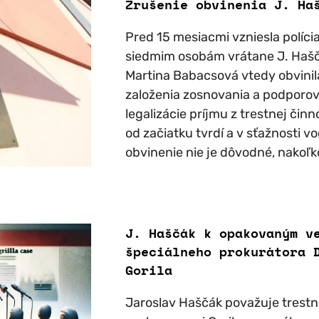
Zrušenie obvinenia J. Ha
Pred 15 mesiacmi vzniesla polícia
siedmim osobám vrátane J. Hašč
Martina Babacsová vtedy obvinil
založenia zosnovania a podporov
legalizácie príjmu z trestnej čin
od začiatku tvrdí a v sťažnosti vo
obvinenie nie je dôvodné, nakoľko
J. Haščák k opakovaným v
špeciálneho prokurátora 
Gorila
Jaroslav Haščák považuje trestn