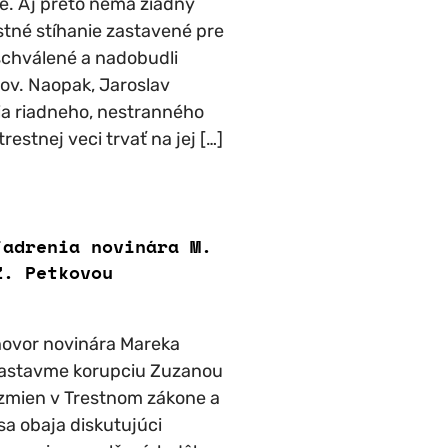
é. Aj preto nemá žiadny
stné stíhanie zastavené pre
 schválené a nadobudli
ov. Naopak, Jaroslav
a riadneho, nestranného
restnej veci trvať na jej […]
jadrenia novinára M.
Z. Petkovou
zhovor novinára Mareka
 Zastavme korupciu Zuzanou
zmien v Trestnom zákone a
sa obaja diskutujúci