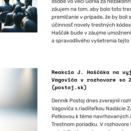
osobe vo veci Gorila za nezákonn
záujem na tom, aby bolo toto tre
premlčanie v prípade, že by boli
účinnosť novely trestných kódex
Haščák bude v záujme umožneni
a spravodlivého vyšetrenia tejto t
Reakcia J. Haščáka na vy
Vagoviča v rozhovore so 
(postoj.sk)
Denník Postoj dnes zverejnil ro
Vagoviča s riaditeľkou Nadácie
Petkovou k téme navrhovaných 
Trestnom poriadku. V rozhovore 