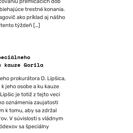
acovaniu premlčacích dôb
iehajúce trestné konania.
Vagovič ako príklad aj nášho
 tento týždeň […]
peciálneho
u kauze Gorila
ho prokurátora D. Lipšica,
a k jeho osobe a ku kauze
ipšic je totiž z tejto veci
ho oznámenia zaujatosti
m k tomu, aby sa zdržal
v. V súvislosti s vládnym
ódexov sa špeciálny