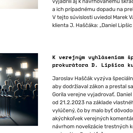
vyjadrili aj k navrhovanému skr
a ich prípadnému dopadu na preb
V tejto súvislosti uviedol Marek 
klienta J. Haščáka: „Daniel Lipšic
K verejným vyhláseniam š
prokurátora D. Lipšica k
Jaroslav Haščák vyzýva špeciálne
aby dodržiaval zákon a prestal s
Gorila verejne vyjadrovať. Daniel L
od 21.2.2023 na základe vlastné
vylúčený, čo by malo byť dôvodo
akýchkoľvek verejných komentáro
návrhom novelizácie trestných k