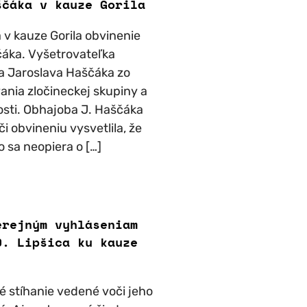
ščáka v kauze Gorila
 v kauze Gorila obvinenie
áka. Vyšetrovateľka
a Jaroslava Haščáka zo
ania zločineckej skupiny a
nosti. Obhajoba J. Haščáka
či obvineniu vysvetlila, že
 sa neopiera o […]
erejným vyhláseniam
D. Lipšica ku kauze
é stíhanie vedené voči jeho