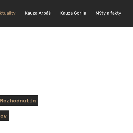
ktuality
Kauza Arpáš
Kauza Gorila
Mýty a fakty
Rozhodnutia
tov