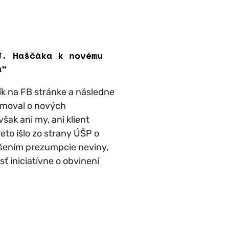
J. Haščáka k novému
a“
ík na FB stránke a následne
ormoval o nových
šak ani my, ani klient
eto išlo zo strany ÚŠP o
ušením prezumpcie neviny,
ť iniciatívne o obvinení