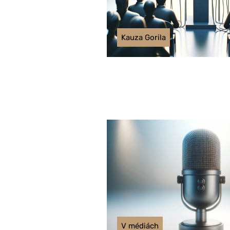
Kauza Gorila
V médiách