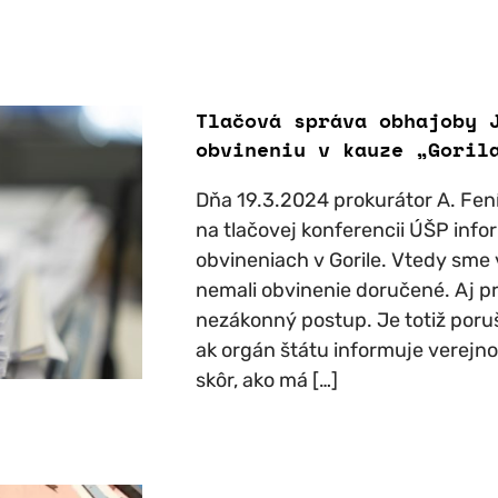
Tlačová správa obhajoby 
obvineniu v kauze „Goril
Dňa 19.3.2024 prokurátor A. Fen
na tlačovej konferencii ÚŠP inf
obvineniach v Gorile. Vtedy sme v
nemali obvinenie doručené. Aj pr
nezákonný postup. Je totiž por
ak orgán štátu informuje verejnos
skôr, ako má […]