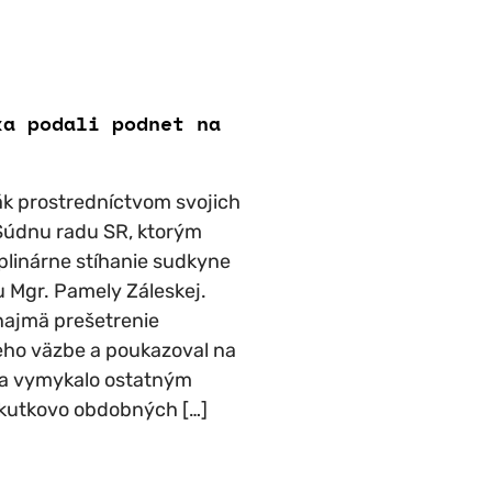
ka podali podnet na
k prostredníctvom svojich
Súdnu radu SR, ktorým
iplinárne stíhanie sudkyne
 Mgr. Pamely Záleskej.
ajmä prešetrenie
eho väzbe a poukazoval na
 sa vymykalo ostatným
kutkovo obdobných […]