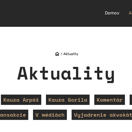
Domov
A
/
Aktuality
Aktuality
Kauza Arpáš
Kauza Gorila
Komentár
ansakcie
V médiách
Vyjadrenie akvoká