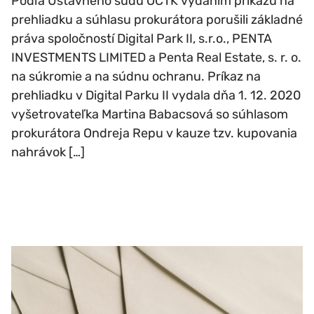
Podľa Ústavného súdu OČTK vydaním príkazu na
prehliadku a súhlasu prokurátora porušili základné
práva spoločností Digital Park II, s.r.o., PENTA
INVESTMENTS LIMITED a Penta Real Estate, s. r. o.
na súkromie a na súdnu ochranu. Príkaz na
prehliadku v Digital Parku II vydala dňa 1. 12. 2020
vyšetrovateľka Martina Babacsová so súhlasom
prokurátora Ondreja Repu v kauze tzv. kupovania
nahrávok […]