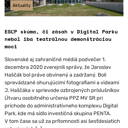
Aktuality
ESĽP skúma, či zásah v Digital Parku
nebol iba teatrálnou demonštráciou
moci
Slovenské aj zahraničné médiá podvečer 1.
decembra 2020 zverejnili správy, že Jaroslav
Haščák bol práve obvinený a zadržaný. Boli
sprevádzané ohurujúcimi fotografiami a videami
J. Haščáka v sprievode ozbrojených príslušníkov
Útvaru osobitného určenia PPZ MV SR pri
príchode do administratívneho komplexu Digital
Park, kde má sídlo investičná skupina PENTA.
V tom čase sa už za prítomnosti asi šesťdesiatich