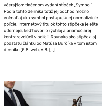
včerajšom tlačenom vydaní stĺpček „Symbol“.
Podľa tohto denníka totiž jej odchod možno
vnímať aj ako symbol postupujúcej normalizácie
polície. Internetový titulok tohto stĺpčeka je ešte
údernejší, keď hovorí o rýchlej a priamočiarej
kontrarevolúcii v polícii. Rovnako ako stĺpček, aj
podstatu článku od Matúša Burčíka v tom istom
denníku (5.8. web, 6.8. […]